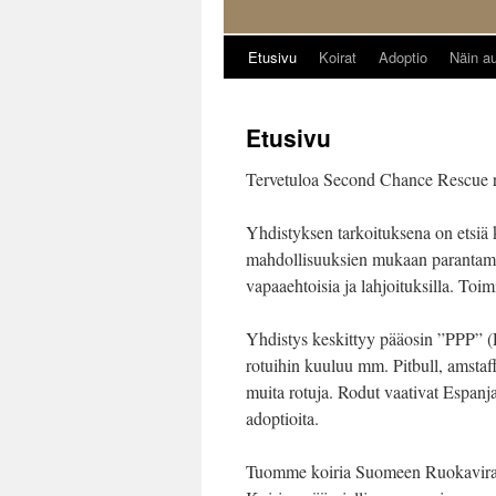
Etusivu
Koirat
Adoptio
Näin au
Siirry
sisältöön
Etusivu
Tervetuloa Second Chance Rescue ry
Yhdistyksen tarkoituksena on etsiä
mahdollisuuksien mukaan parantamaan
vapaaehtoisia ja lahjoituksilla. To
Yhdistys keskittyy pääosin ”PPP” (
rotuihin kuuluu mm. Pitbull, amstaffi
muita rotuja. Rodut vaativat Espanjas
adoptioita.
Tuomme koiria Suomeen Ruokavirast