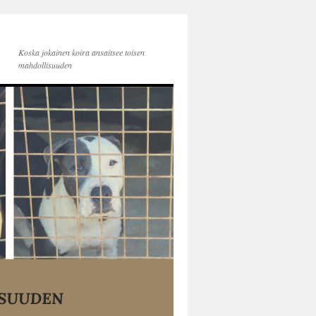
Koska jokainen koira ansaitsee toisen
mahdollisuuden