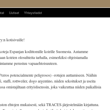
tat
Uutiset
Yhteystiedot
:n kotisivuille!
 koteja Espanjan kodittomille koirille Suomesta. Autamme
 koirien olosuhteita tarhalla, esimerkiksi ohjeistamalla
imintamme perustuu vapaaehtoisuuteen.
Perros potencialmente peligrosos) –rotujen auttamiseen. Näihin
, staffi, rottweiler, dogo argentino, niiden sekoitukset ja useita
sa omistajiltaan erityislisenssin, joka vaikeuttaa niiden paikallisia
on ehtojen mukaisesti, sekä TRACES-järjestelmään kirjattuna.