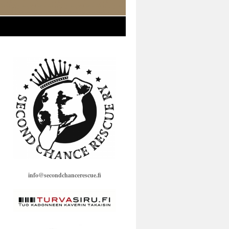
info@secondchancerescue.fi