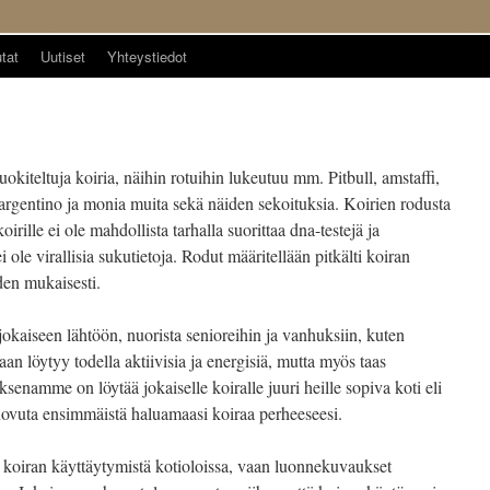
tat
Uutiset
Yhteystiedot
kiteltuja koiria, näihin rotuihin lukeutuu mm. Pitbull, amstaffi,
 argentino ja monia muita sekä näiden sekoituksia. Koirien rodusta
oirille ei ole mahdollista tarhalla suorittaa dna-testejä ja
 ole virallisia sukutietoja. Rodut määritellään pitkälti koiran
den mukaisesti.
okaiseen lähtöön, nuorista senioreihin ja vanhuksiin, kuten
taan löytyy todella aktiivisia ja energisiä, mutta myös taas
ksenamme on löytää jokaiselle koiralle juuri heille sopiva koti eli
uovuta ensimmäistä haluamaasi koiraa perheeseesi.
 koiran käyttäytymistä kotioloissa, vaan luonnekuvaukset