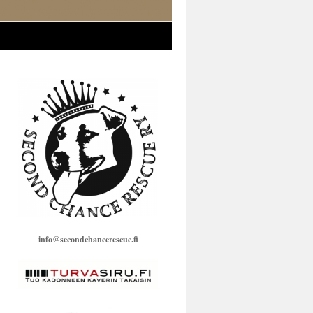
info@secondchancerescue.fi