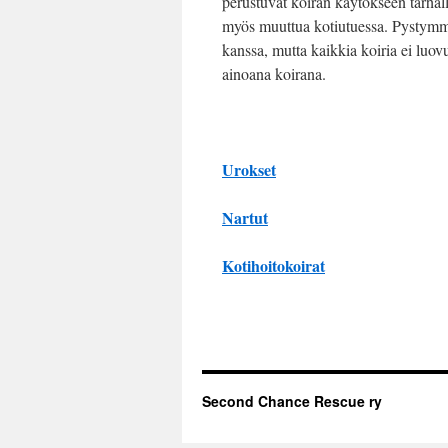
perustuvat koiran käytökseen tarhall
myös muuttua kotiutuessa. Pystymme 
kanssa, mutta kaikkia koiria ei luovu
ainoana koirana.
Urokset
Nartut
Kotihoitokoirat
Second Chance Rescue ry