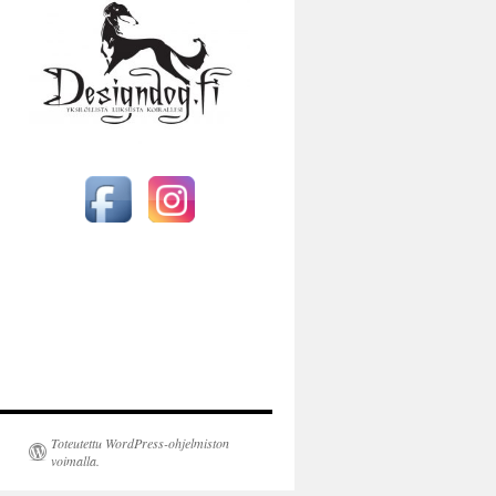
Toteutettu WordPress-ohjelmiston
voimalla.