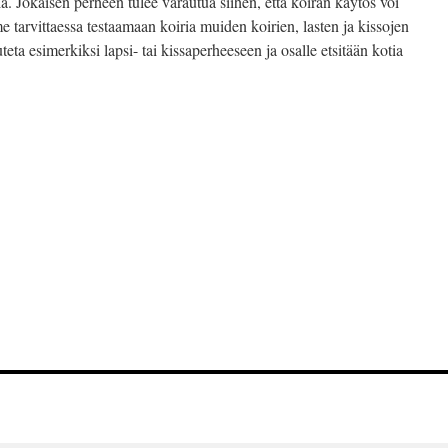
a. Jokaisen perheen tulee varautua siihen, että koiran käytös voi
tarvittaessa testaamaan koiria muiden koirien, lasten ja kissojen
teta esimerkiksi lapsi- tai kissaperheeseen ja osalle etsitään kotia