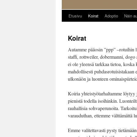
Etusivu
Koirat
Adoptio
Näin au
Siirry
sisältöön
Koirat
Autamme pääosin ”ppp” –rotuihin luo
staffi, rottweiler, dobermanni, dogo
ei ole yleensä tarkkaa tietoa, koska k
mahdollisesti puhdasrotuisistakaan ei
ulkonäön ja luonteen ominaispiirtei
Koiria yhteistyötarhaltamme löytyy j
pienistä todella isoihinkin. Luonteil
rauhallisia sohvaperunoita. Tarkoitu
varauduthan, ettemme välttämättä l
Emme valitettavasti pysty tietämään