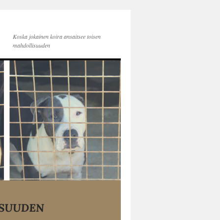
Koska jokainen koira ansaitsee toisen
mahdollisuuden