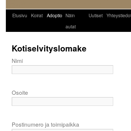
Siirry
Etusivu
Koirat
Adoptio
Näin
Uutiset
Yhteystiedo
sisältöön
autat
Kotiselvityslomake
Nimi
Osoite
Postinumero ja toimipaikka