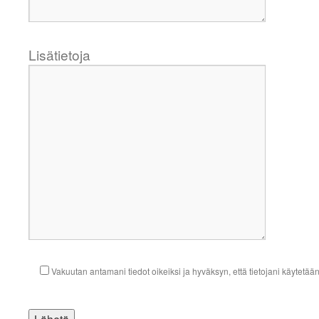
Lisätietoja
Vakuutan antamani tiedot oikeiksi ja hyväksyn, että tietojani käytetä