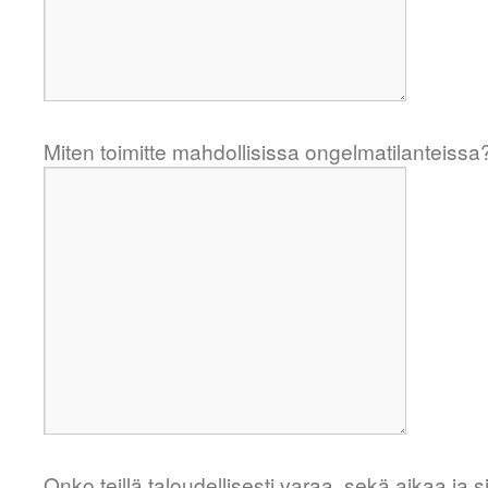
Miten toimitte mahdollisissa ongelmatilanteissa
Onko teillä taloudellisesti varaa, sekä aikaa ja 