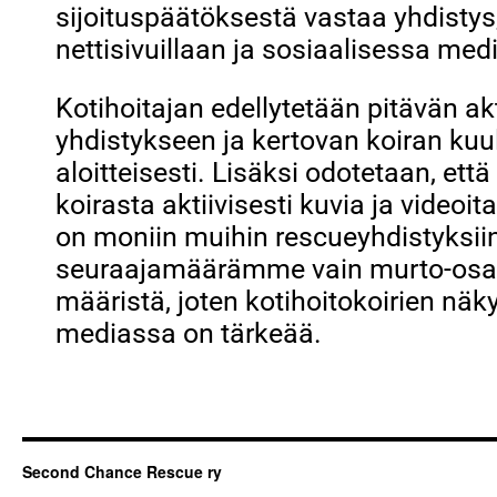
sijoituspäätöksestä vastaa yhdistys,
nettisivuillaan ja sosiaalisessa medi
Kotihoitajan edellytetään pitävän akt
yhdistykseen ja kertovan koiran ku
aloitteisesti. Lisäksi odotetaan, että
koirasta aktiivisesti kuvia ja video
on moniin muihin rescueyhdistyksiin 
seuraajamäärämme vain murto-osa 
määristä, joten kotihoitokoirien näk
mediassa on tärkeää.
Second Chance Rescue ry