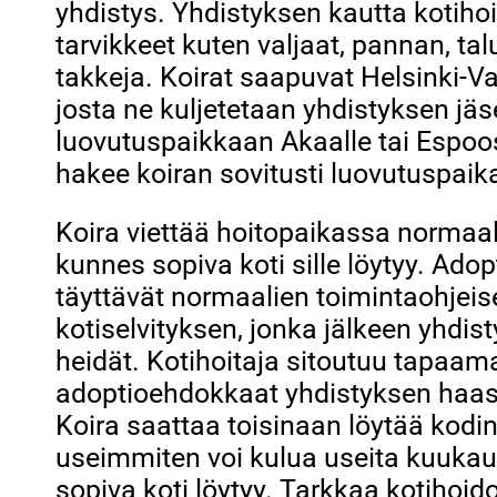
yhdistys. Yhdistyksen kautta kotihoi
tarvikkeet kuten valjaat, pannan, ta
takkeja. Koirat saapuvat Helsinki-Va
josta ne kuljetetaan yhdistyksen jä
luovutuspaikkaan Akaalle tai Espoo
hakee koiran sovitusti luovutuspaik
Koira viettää hoitopaikassa normaal
kunnes sopiva koti sille löytyy. Ad
täyttävät normaalien toimintaohjeis
kotiselvityksen, jonka jälkeen yhdis
heidät. Kotihoitaja sitoutuu tapaam
adoptioehdokkaat yhdistyksen haast
Koira saattaa toisinaan löytää kodi
useimmiten voi kulua useita kuukau
sopiva koti löytyy. Tarkkaa kotihoid