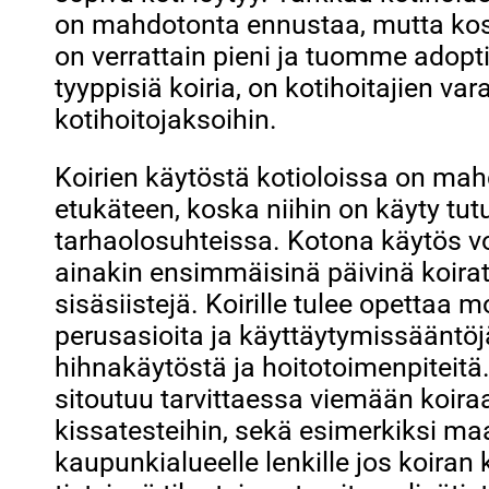
on mahdotonta ennustaa, mutta k
on verrattain pieni ja tuomme adopti
tyyppisiä koiria, on kotihoitajien var
kotihoitojaksoihin.
Koirien käytöstä kotioloissa on mah
etukäteen, koska niihin on käyty t
tarhaolosuhteissa. Kotona käytös vo
ainakin ensimmäisinä päivinä koirat 
sisäsiistejä. Koirille tulee opettaa 
perusasioita ja käyttäytymissääntöj
hihnakäytöstä ja hoitotoimenpiteitä.
sitoutuu tarvittaessa viemään koiraa 
kissatesteihin, sekä esimerkiksi m
kaupunkialueelle lenkille jos koiran