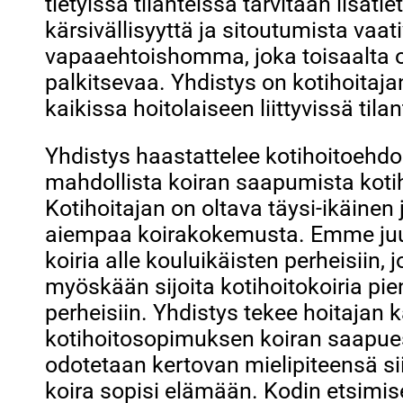
tietyissä tilanteissa tarvitaan lisäti
kärsivällisyyttä ja sitoutumista vaat
vapaaehtoishomma, joka toisaalta o
palkitsevaa. Yhdistys on kotihoitaja
kaikissa hoitolaiseen liittyvissä tila
Yhdistys haastattelee kotihoitoehd
mahdollista koiran saapumista koti
Kotihoitajan on oltava täysi-ikäinen j
aiempaa koirakokemusta. Emme juu
koiria alle kouluikäisten perheisiin,
myöskään sijoita kotihoitokoiria pie
perheisiin. Yhdistys tekee hoitajan 
kotihoitosopimuksen koiran saapues
odotetaan kertovan mielipiteensä sii
koira sopisi elämään. Kodin etsimis