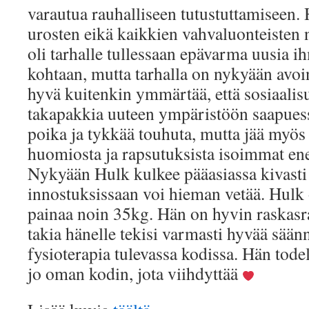
varautua rauhalliseen tutustuttamiseen. 
urosten eikä kaikkien vahvaluonteisten 
oli tarhalle tullessaan epävarma uusia i
kohtaan, mutta tarhalla on nykyään avoi
hyvä kuitenkin ymmärtää, että sosiaalis
takapakkia uuteen ympäristöön saapuess
poika ja tykkää touhuta, mutta jää myös
huomiosta ja rapsutuksista isoimmat ene
Nykyään Hulk kulkee pääasiassa kivasti
innostuksissaan voi hieman vetää. Hulk
painaa noin 35kg. Hän on hyvin raskasr
takia hänelle tekisi varmasti hyvää säänn
fysioterapia tulevassa kodissa. Hän todel
jo oman kodin, jota viihdyttää