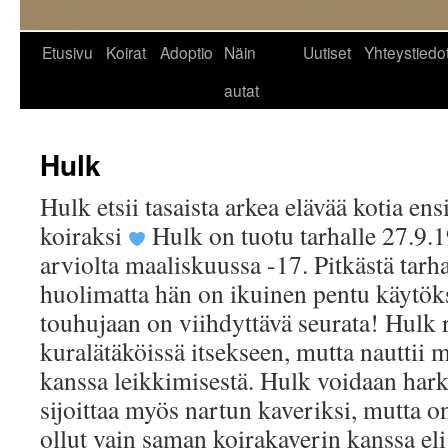
Siirry
Etusivu
Koirat
Adoptio
Näin
Uutiset
Yhteystiedo
sisältöön
autat
Hulk
Hulk etsii tasaista arkea elävää kotia ensi
koiraksi
Hulk on tuotu tarhalle 27.9.1
arviolta maaliskuussa -17. Pitkästä tarha
huolimatta hän on ikuinen pentu käytök
touhujaan on viihdyttävä seurata! Hulk r
kuralätäköissä itsekseen, mutta nauttii
kanssa leikkimisestä. Hulk voidaan hark
sijoittaa myös nartun kaveriksi, mutta o
ollut vain saman koirakaverin kanssa el