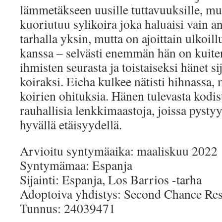
lämmetäkseen uusille tuttavuuksille, mu
kuoriutuu sylikoira joka haluaisi vain a
tarhalla yksin, mutta on ajoittain ulkoill
kanssa – selvästi enemmän hän on kuite
ihmisten seurasta ja toistaiseksi hänet si
koiraksi. Eicha kulkee nätisti hihnassa,
koirien ohituksia. Hänen tulevasta kodist
rauhallisia lenkkimaastoja, joissa pystyy
hyvällä etäisyydellä.
Arvioitu syntymäaika: maaliskuu 2022
Syntymämaa: Espanja
Sijainti: Espanja, Los Barrios -tarha
Adoptoiva yhdistys: Second Chance Res
Tunnus: 24039471