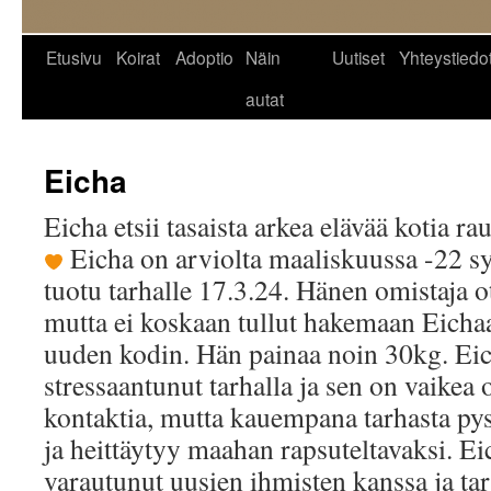
Siirry
Etusivu
Koirat
Adoptio
Näin
Uutiset
Yhteystiedo
sisältöön
autat
Eicha
Eicha etsii tasaista arkea elävää kotia ra
Eicha on arviolta maaliskuussa -22 sy
tuotu tarhalle 17.3.24. Hänen omistaja ott
mutta ei koskaan tullut hakemaan Eichaa
uuden kodin. Hän painaa noin 30kg. Eic
stressaantunut tarhalla ja sen on vaikea
kontaktia, mutta kauempana tarhasta p
ja heittäytyy maahan rapsuteltavaksi. E
varautunut uusien ihmisten kanssa ja tar